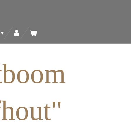
tboom
fhout"