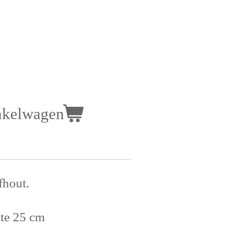
nkelwagen
fhout.
te 25 cm