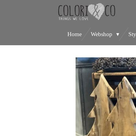
Ga
direct
naar
Home
Webshop
Sty
de
hoofdinhoud