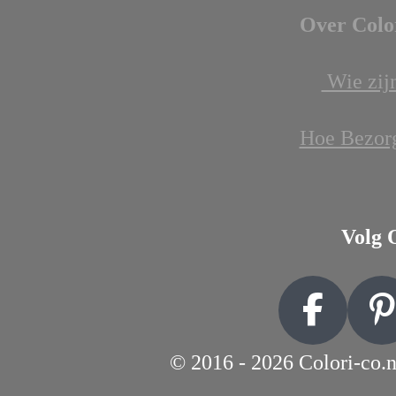
Over Colo
Wie zijn
Hoe Bezor
Volg 
F
P
a
i
© 2016 - 2026 Colori-co.n
c
n