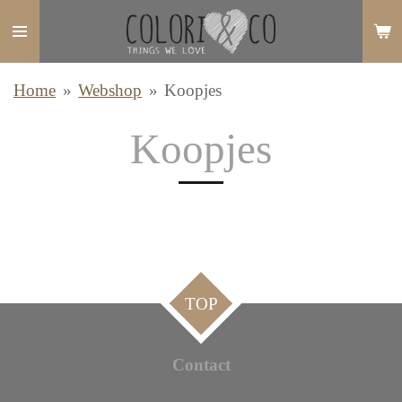
Ga
direct
naar
Home
»
Webshop
»
Koopjes
de
hoofdinhoud
Koopjes
TOP
Contact