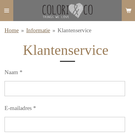
Ga
direct
naar
Home
»
Informatie
»
Klantenservice
de
hoofdinhoud
Klantenservice
Naam *
E-mailadres *