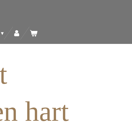
t
n hart