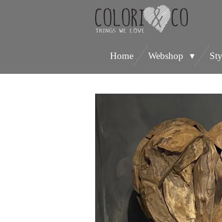
Ga
direct
naar
Home
Webshop
Sty
de
hoofdinhoud