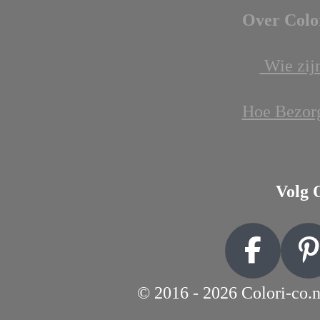
Over Colo
Wie zijn
Hoe Bezor
Volg 
F
P
a
i
© 2016 - 2026 Colori-co.n
c
n