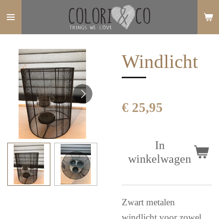
Ga
direct
naar
Windlicht
de
hoofdinhoud
€ 25,95
In
winkelwagen
Zwart metalen
windlicht voor zowel