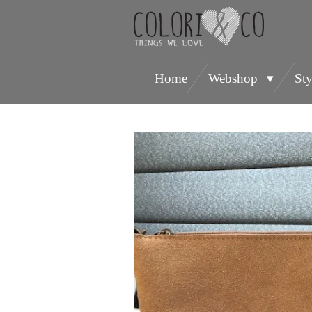
Ga
direct
naar
Home
Webshop
Sty
de
hoofdinhoud