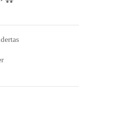
dertas
er