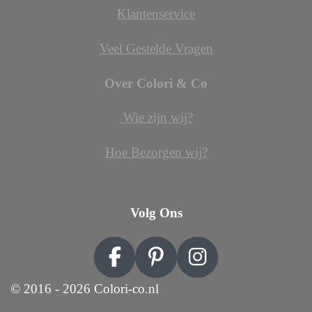
Klantenservice
Veel Gestelde Vragen
Over Colori & Co
Wie zijn wij?
Hoe Bezorgen wij?
Volg Ons
F
P
I
a
i
n
© 2016 - 2026 Colori-co.nl
c
n
s