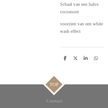
Schaal van een halve
cocosnoot
voorzien van een white
wash effect
D
D
S
D
e
e
h
e
l
e
a
l
e
l
r
e
n
e
n
TOP
Contact